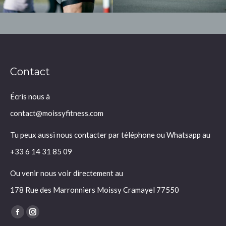
Contact
Écris nous à
contact@moissyfitness.com
Tu peux aussi nous contacter par téléphone ou Whatsapp au
+33 6 14 31 85 09
Ou venir nous voir directement au
178 Rue des Marronniers Moissy Cramayel 77550
Trouvez nous sur :
La
La