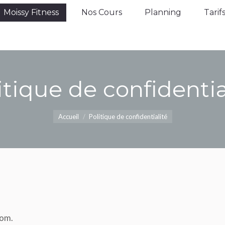
Moissy Fitness
Nos Cours
Planning
Tarifs
Moissy Fitness
Nos Cours
Planning
Tarif
itique de confidentia
Vous êtes ici :
Accueil
Politique de confidentialité
com.