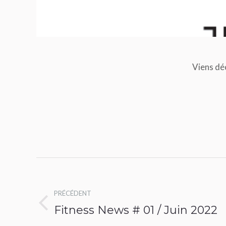
Viens déc
Navigation
article
PRÉCÉDENT
Fitness News # 01 / Juin 2022
Article
précédent